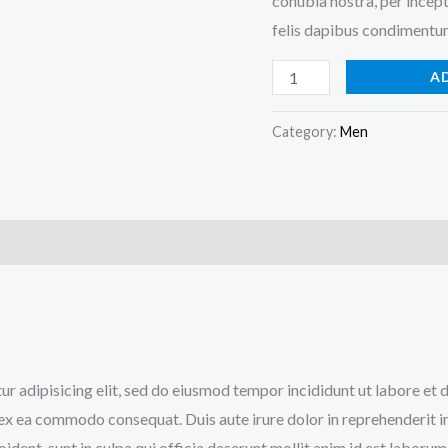
conubia nostra, per incept
felis dapibus condimentum
A
Category:
Men
)
tur adipisicing elit, sed do eiusmod tempor incididunt ut labore e
p ex ea commodo consequat. Duis aute irure dolor in reprehenderit in
ident, sunt in culpa qui officia deserunt mollit anim id est laborum