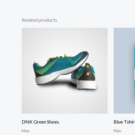
Related products
Price
range:
$250.00
through
$290.00
DNK Green Shoes
Blue Tshir
Men
Men