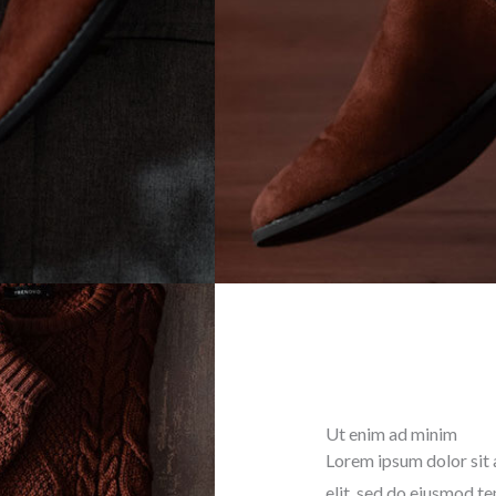
Ut enim ad minim
Lorem ipsum dolor sit 
elit, sed do eiusmod t