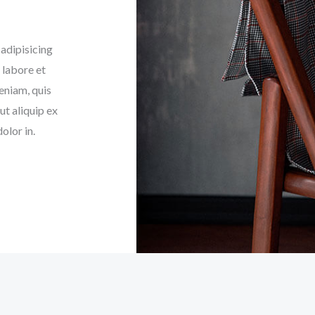
adipisicing
 labore et
eniam, quis
ut aliquip ex
olor in.