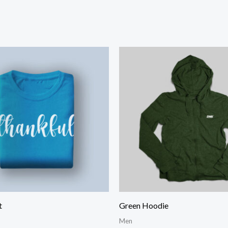
Price
range:
$40.00
through
$46.00
t
Green Hoodie
Men