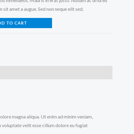
os himenaeos. Mauris in erat justo. Nullam ac urna eu
 sit amet a augue. Sed non neque elit sed.
DD TO CART
t dolore magna aliqua. Ut enim ad minim veniam,
 voluptate velit esse cillum dolore eu fugiat
.