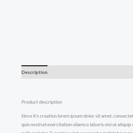
Description
Additional information
Reviews (0
Product description
Since it’s creation lorem ipsum dolor sit amet, consecte
quis nostrud exercitation ullamco laboris nisi ut aliqui
nulla pariatur. Excepteur sint occaecat cupidatat non pro