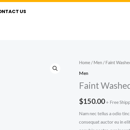
ONTACT US
Faint
Home
/
Men
/ Faint Washe
Washed
Men
Denim
Faint Washed
Blue
Jeans
$
150.00
+ Free Ship
quantity
Nam nec tellus a odio tinc
consequat auctor eu in elit