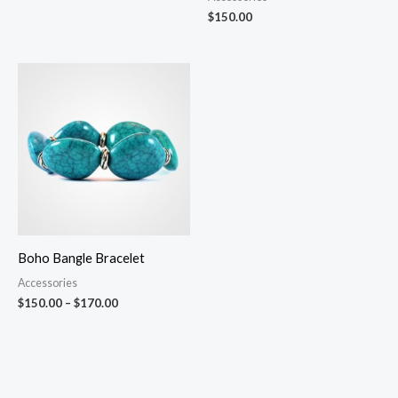
$
150.00
Price
range:
$150.00
through
$170.00
Boho Bangle Bracelet
Accessories
$
150.00
–
$
170.00